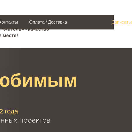
Контакты
Оплата / Доставка
Записать
 «Антель» - качество
 месте!
любимым
2 года
нных проектов