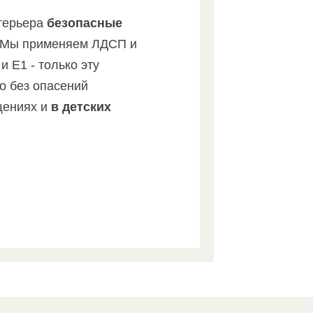
терьера
безопасные
Мы применяем ЛДСП и
 и Е1
- только эту
о без опасений
щениях и
в детских