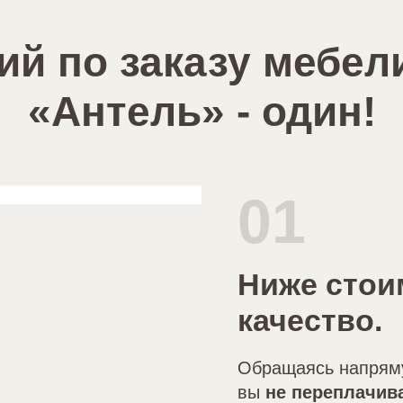
й по заказу мебел
«Антель» - один!
01
Ниже стои
качество.
Обращаясь напрям
вы
не переплачив