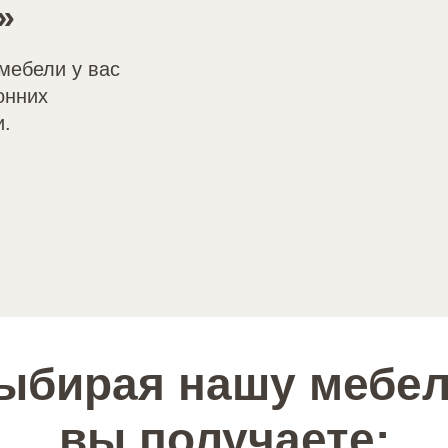
»
мебели у вас
онних
и.
ыбирая нашу мебел
вы получаете: