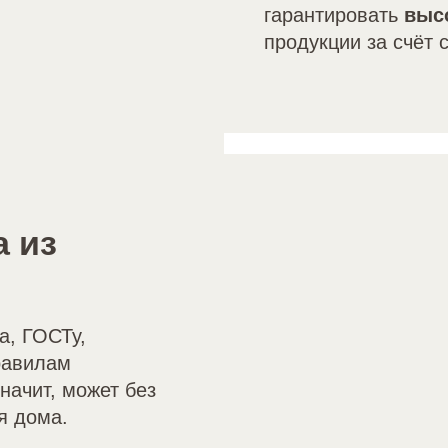
гарантировать
выс
продукции за счёт 
а из
а, ГОСТу,
равилам
начит, может без
я дома.